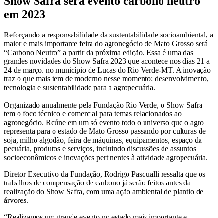
Show Safra será evento carbono neutro
em 2023
Reforçando a responsabilidade da sustentabilidade socioambiental, a
maior e mais importante feira do agronegócio de Mato Grosso será
“Carbono Neutro” a partir da próxima edição. Essa é uma das
grandes novidades do Show Safra 2023 que acontece nos dias 21 a
24 de março, no município de Lucas do Rio Verde-MT. A inovação
traz o que mais tem de moderno nesse momento: desenvolvimento,
tecnologia e sustentabilidade para a agropecuária.
Organizado anualmente pela Fundação Rio Verde, o Show Safra
tem o foco técnico e comercial para temas relacionados ao
agronegócio. Reúne em um só evento todo o universo que o agro
representa para o estado de Mato Grosso passando por culturas de
soja, milho algodão, feira de máquinas, equipamentos, espaço da
pecuária, produtos e serviços, incluindo discussões de assuntos
socioeconômicos e inovações pertinentes à atividade agropecuária.
Diretor Executivo da Fundação, Rodrigo Pasqualli ressalta que os
trabalhos de compensação de carbono já serão feitos antes da
realização do Show Safra, com uma ação ambiental de plantio de
árvores.
“Realizamos um grande evento no estado mais importante e