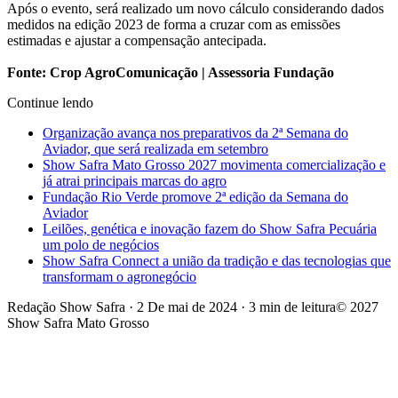
Após o evento, será realizado um novo cálculo considerando dados
medidos na edição 2023 de forma a cruzar com as emissões
estimadas e ajustar a compensação antecipada.
Fonte: Crop AgroComunicação | Assessoria Fundação
Continue lendo
Organização avança nos preparativos da 2ª Semana do
Aviador, que será realizada em setembro
Show Safra Mato Grosso 2027 movimenta comercialização e
já atrai principais marcas do agro
Fundação Rio Verde promove 2ª edição da Semana do
Aviador
Leilões, genética e inovação fazem do Show Safra Pecuária
um polo de negócios
Show Safra Connect a união da tradição e das tecnologias que
transformam o agronegócio
Redação Show Safra
·
2 De mai de 2024
·
3 min de leitura
© 2027
Show Safra Mato Grosso