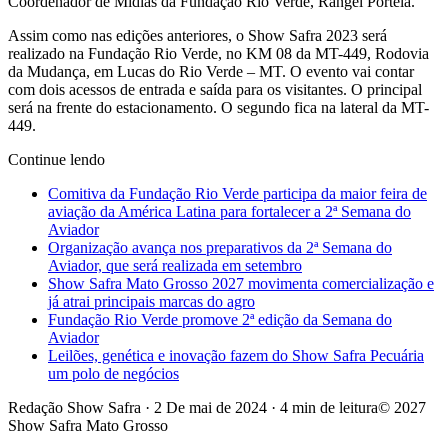
Coordenador de Mídias da Fundação Rio Verde, Rangel Portela.
Assim como nas edições anteriores, o Show Safra 2023 será
realizado na Fundação Rio Verde, no KM 08 da MT-449, Rodovia
da Mudança, em Lucas do Rio Verde – MT. O evento vai contar
com dois acessos de entrada e saída para os visitantes. O principal
será na frente do estacionamento. O segundo fica na lateral da MT-
449.
Continue lendo
Comitiva da Fundação Rio Verde participa da maior feira de
aviação da América Latina para fortalecer a 2ª Semana do
Aviador
Organização avança nos preparativos da 2ª Semana do
Aviador, que será realizada em setembro
Show Safra Mato Grosso 2027 movimenta comercialização e
já atrai principais marcas do agro
Fundação Rio Verde promove 2ª edição da Semana do
Aviador
Leilões, genética e inovação fazem do Show Safra Pecuária
um polo de negócios
Redação Show Safra
·
2 De mai de 2024
·
4 min de leitura
© 2027
Show Safra Mato Grosso