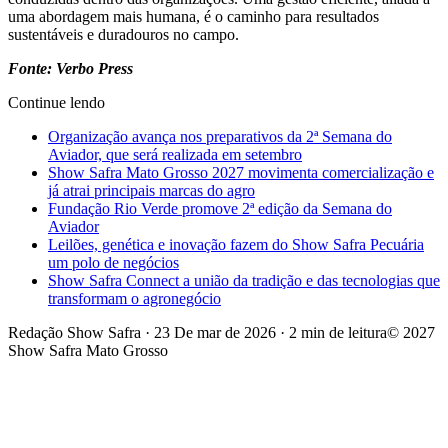
uma abordagem mais humana, é o caminho para resultados
sustentáveis e duradouros no campo.
Fonte: Verbo Press
Continue lendo
Organização avança nos preparativos da 2ª Semana do
Aviador, que será realizada em setembro
Show Safra Mato Grosso 2027 movimenta comercialização e
já atrai principais marcas do agro
Fundação Rio Verde promove 2ª edição da Semana do
Aviador
Leilões, genética e inovação fazem do Show Safra Pecuária
um polo de negócios
Show Safra Connect a união da tradição e das tecnologias que
transformam o agronegócio
Redação Show Safra
·
23 De mar de 2026
·
2 min de leitura
© 2027
Show Safra Mato Grosso