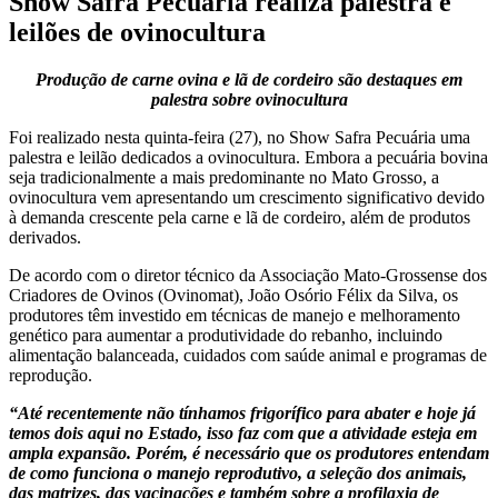
Show Safra Pecuária realiza palestra e
leilões de ovinocultura
Produção de carne ovina e lã de cordeiro são destaques em
palestra sobre ovinocultura
Foi realizado nesta quinta-feira (27), no Show Safra Pecuária uma
palestra e leilão dedicados a ovinocultura. Embora a pecuária bovina
seja tradicionalmente a mais predominante no Mato Grosso, a
ovinocultura vem apresentando um crescimento significativo devido
à demanda crescente pela carne e lã de cordeiro, além de produtos
derivados.
De acordo com o diretor técnico da Associação Mato-Grossense dos
Criadores de Ovinos (Ovinomat), João Osório Félix da Silva, os
produtores têm investido em técnicas de manejo e melhoramento
genético para aumentar a produtividade do rebanho, incluindo
alimentação balanceada, cuidados com saúde animal e programas de
reprodução.
“Até recentemente não tínhamos frigorífico para abater e hoje já
temos dois aqui no Estado, isso faz com que a atividade esteja em
ampla expansão. Porém, é necessário que os produtores entendam
de como funciona o manejo reprodutivo, a seleção dos animais,
das matrizes, das vacinações e também sobre a profilaxia de