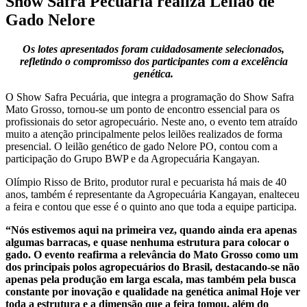
Show Safra Pecuária realiza Leilão de
Gado Nelore
Os lotes apresentados foram cuidadosamente selecionados,
refletindo o compromisso dos participantes com a excelência
genética.
O Show Safra Pecuária, que integra a programação do Show Safra
Mato Grosso, tornou-se um ponto de encontro essencial para os
profissionais do setor agropecuário. Neste ano, o evento tem atraído
muito a atenção principalmente pelos leilões realizados de forma
presencial. O leilão genético de gado Nelore PO, contou com a
participação do Grupo BWP e da Agropecuária Kangayan.
Olímpio Risso de Brito, produtor rural e pecuarista há mais de 40
anos, também é representante da Agropecuária Kangayan, enalteceu
a feira e contou que esse é o quinto ano que toda a equipe participa.
“Nós estivemos aqui na primeira vez, quando ainda era apenas
algumas barracas, e quase nenhuma estrutura para colocar o
gado. O evento reafirma a relevância do Mato Grosso como um
dos principais polos agropecuários do Brasil, destacando-se não
apenas pela produção em larga escala, mas também pela busca
constante por inovação e qualidade na genética animal Hoje ver
toda a estrutura e a dimensão que a feira tomou, além do