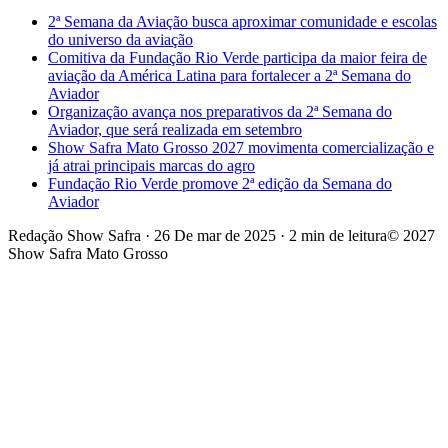
2ª Semana da Aviação busca aproximar comunidade e escolas
do universo da aviação
Comitiva da Fundação Rio Verde participa da maior feira de
aviação da América Latina para fortalecer a 2ª Semana do
Aviador
Organização avança nos preparativos da 2ª Semana do
Aviador, que será realizada em setembro
Show Safra Mato Grosso 2027 movimenta comercialização e
já atrai principais marcas do agro
Fundação Rio Verde promove 2ª edição da Semana do
Aviador
Redação Show Safra
·
26 De mar de 2025
·
2 min de leitura
© 2027
Show Safra Mato Grosso