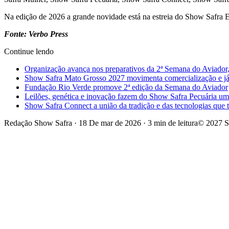
Na edição de 2026 a grande novidade está na estreia do Show Safra 
Fonte: Verbo Press
Continue lendo
Organização avança nos preparativos da 2ª Semana do Aviador,
Show Safra Mato Grosso 2027 movimenta comercialização e já a
Fundação Rio Verde promove 2ª edição da Semana do Aviador
Leilões, genética e inovação fazem do Show Safra Pecuária um
Show Safra Connect a união da tradição e das tecnologias que
Redação Show Safra
·
18 De mar de 2026
·
3 min de leitura
© 2027 S