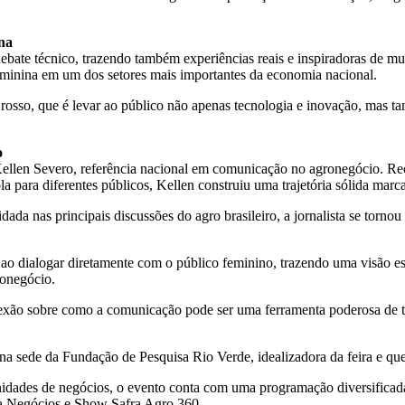
ina
ebate técnico, trazendo também experiências reais e inspiradoras de mu
e feminina em um dos setores mais importantes da economia nacional.
osso, que é levar ao público não apenas tecnologia e inovação, mas ta
o
Kellen Severo, referência nacional em comunicação no agronegócio. Rec
a para diferentes públicos, Kellen construiu uma trajetória sólida marc
a nas principais discussões do agro brasileiro, a jornalista se tornou
ao dialogar diretamente com o público feminino, trazendo uma visão e
ronegócio.
exão sobre como a comunicação pode ser uma ferramenta poderosa de tra
a sede da Fundação de Pesquisa Rio Verde, idealizadora da feira e q
nidades de negócios, o evento conta com uma programação diversifica
a Negócios e Show Safra Agro 360.