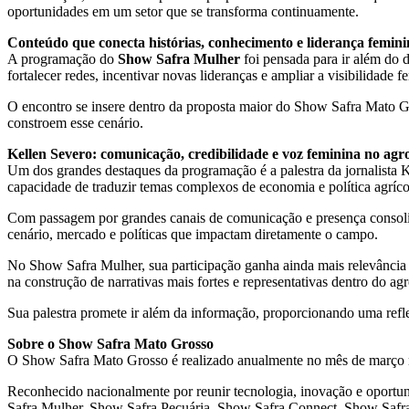
oportunidades em um setor que se transforma continuamente.
Conteúdo que conecta histórias, conhecimento e liderança femin
A programação do
Show Safra Mulher
foi pensada para ir além do d
fortalecer redes, incentivar novas lideranças e ampliar a visibilidad
O encontro se insere dentro da proposta maior do Show Safra Mato Gr
constroem esse cenário.
Kellen Severo: comunicação, credibilidade e voz feminina no agr
Um dos grandes destaques da programação é a palestra da jornalista 
capacidade de traduzir temas complexos de economia e política agrícol
Com passagem por grandes canais de comunicação e presença consolidad
cenário, mercado e políticas que impactam diretamente o campo.
No Show Safra Mulher, sua participação ganha ainda mais relevância 
na construção de narrativas mais fortes e representativas dentro do ag
Sua palestra promete ir além da informação, proporcionando uma refl
Sobre o Show Safra Mato Grosso
O Show Safra Mato Grosso é realizado anualmente no mês de março n
Reconhecido nacionalmente por reunir tecnologia, inovação e oportu
Safra Mulher, Show Safra Pecuária, Show Safra Connect, Show Safr