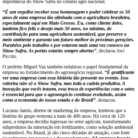
importância do Show Safra no cenário agro nacional.
“É um orgulho receber essa homenagem e poder celebrar os 50
anos de uma empresa tão alinhada com a agricultura brasileira,
especialmente aqui em Mato Grosso. Eu, como cliente deles,
também fico feliz e desejo mais 50 anos, no mínimo, de
contribuição para uma agricultura sustentável, que preserve o
meio ambiente e garanta um futuro melhor às próximas gerações.
Parabéns pelo trabalho e por estarem mais uma vez conosco no
Show Safra. As portas estarão sempre abertas”
, declarou Joci
Piccini.
O prefeito Miguel Vaz também enfatizou o papel fundamental da
empresa no fortalecimento do agronegócio regional.
“É gratificante
ver uma empresa com essa história tão presente no evento. Isso
valoriza não só o Show Safra, mas toda a cadeia produtiva. A
inovação que vocês trazem, essa troca de experiências com o setor,
é essencial para que o agronegócio continue evoluindo, assim
como a economia do nosso estado e do Brasil”
, destacou.
Luciano Jatolo, diretor de marketing da empresa, lembrou que a
história do grupo remonta a mais de 400 anos. Há cerca de 120
anos, a empresa decidiu ingressar no setor agrícola, transformando
subprodutos da mineração em fertilizantes, como solução ambiental
sustentável. No Brasil, já são cinco décadas de atuação, com forte