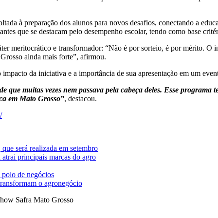
ltada à preparação dos alunos para novos desafios, conectando a educa
antes que se destacam pelo desempenho escolar, tendo como base critéri
er meritocrático e transformador: “Não é por sorteio, é por mérito. O i
 Grosso ainda mais forte”, afirmou.
o impacto da iniciativa e a importância de sua apresentação em um ev
de que muitas vezes nem passava pela cabeça deles. Esse programa te
lica em Mato Grosso”
, destacou.
/
 que será realizada em setembro
trai principais marcas do agro
 polo de negócios
 transformam o agronegócio
how Safra Mato Grosso