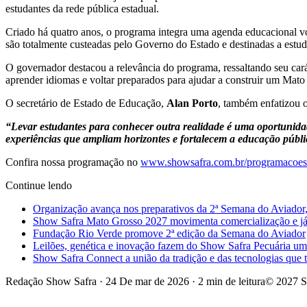
estudantes da rede pública estadual.
Criado há quatro anos, o programa integra uma agenda educacional vo
são totalmente custeadas pelo Governo do Estado e destinadas a estud
O governador destacou a relevância do programa, ressaltando seu carát
aprender idiomas e voltar preparados para ajudar a construir um Mato
O secretário de Estado de Educação,
Alan Porto
, também enfatizou 
“Levar estudantes para conhecer outra realidade é uma oportunida
experiências que ampliam horizontes e fortalecem a educação púb
Confira nossa programação no
www.showsafra.com.br/programacoes
Continue lendo
Organização avança nos preparativos da 2ª Semana do Aviador,
Show Safra Mato Grosso 2027 movimenta comercialização e já a
Fundação Rio Verde promove 2ª edição da Semana do Aviador
Leilões, genética e inovação fazem do Show Safra Pecuária um
Show Safra Connect a união da tradição e das tecnologias que
Redação Show Safra
·
24 De mar de 2026
·
2 min de leitura
© 2027 S