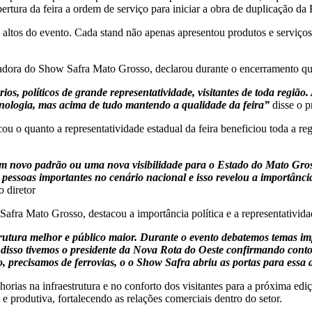
bertura da feira a ordem de serviço para iniciar a obra de duplicação d
s altos do evento. Cada stand não apenas apresentou produtos e serviços
zadora do Show Safra Mato Grosso, declarou durante o encerramento que 
ios, políticos de grande representatividade, visitantes de toda regi
ecnologia, mas acima de tudo mantendo a qualidade da feira”
disse o p
ou o quanto a representatividade estadual da feira beneficiou toda a re
 novo padrão ou uma nova visibilidade para o Estado do Mato Gross
as pessoas importantes no cenário nacional e isso revelou a importân
o diretor
fra Mato Grosso, destacou a importância política e a representatividade
rutura melhor e público maior. Durante o evento debatemos temas imp
isso tivemos o presidente da Nova Rota do Oeste confirmando contorn
 precisamos de ferrovias, o o Show Safra abriu as portas para essa 
orias na infraestrutura e no conforto dos visitantes para a próxima edi
e produtiva, fortalecendo as relações comerciais dentro do setor.