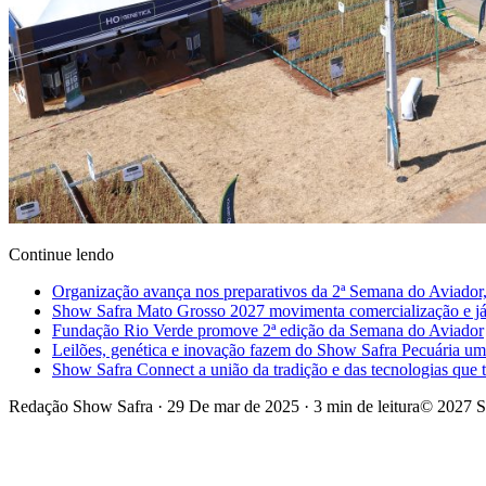
Continue lendo
Organização avança nos preparativos da 2ª Semana do Aviador,
Show Safra Mato Grosso 2027 movimenta comercialização e já a
Fundação Rio Verde promove 2ª edição da Semana do Aviador
Leilões, genética e inovação fazem do Show Safra Pecuária um
Show Safra Connect a união da tradição e das tecnologias que
Redação Show Safra
·
29 De mar de 2025
·
3 min de leitura
© 2027 S