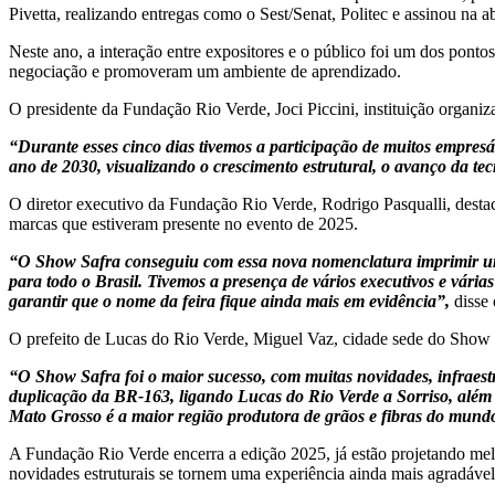
Pivetta, realizando entregas como o Sest/Senat, Politec e assinou na a
Neste ano, a interação entre expositores e o público foi um dos ponto
negociação e promoveram um ambiente de aprendizado.
O presidente da Fundação Rio Verde, Joci Piccini, instituição organi
“Durante esses cinco dias tivemos a participação de muitos empresár
ano de 2030, visualizando o crescimento estrutural, o avanço da t
O diretor executivo da Fundação Rio Verde, Rodrigo Pasqualli, destac
marcas que estiveram presente no evento de 2025.
“O Show Safra conseguiu com essa nova nomenclatura imprimir um
para todo o Brasil. Tivemos a presença de vários executivos e vári
garantir que o nome da feira fique ainda mais em evidência”,
disse 
O prefeito de Lucas do Rio Verde, Miguel Vaz, cidade sede do Show Sa
“O Show Safra foi o maior sucesso, com muitas novidades, infraest
duplicação da BR-163, ligando Lucas do Rio Verde a Sorriso, além d
Mato Grosso é a maior região produtora de grãos e fibras do mundo,
A Fundação Rio Verde encerra a edição 2025, já estão projetando melh
novidades estruturais se tornem uma experiência ainda mais agradável 