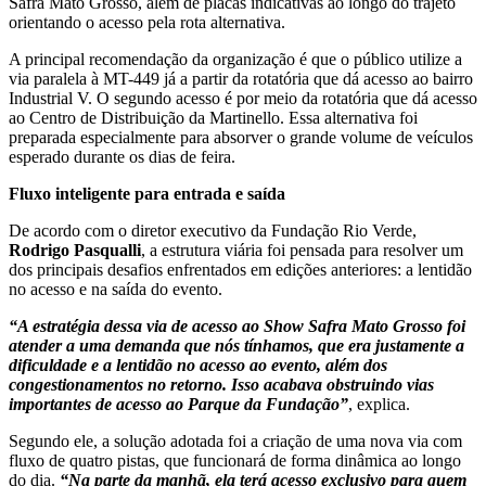
Safra Mato Grosso, além de placas indicativas ao longo do trajeto
orientando o acesso pela rota alternativa.
A principal recomendação da organização é que o público utilize a
via paralela à MT-449 já a partir da rotatória que dá acesso ao bairro
Industrial V. O segundo acesso é por meio da rotatória que dá acesso
ao Centro de Distribuição da Martinello. Essa alternativa foi
preparada especialmente para absorver o grande volume de veículos
esperado durante os dias de feira.
Fluxo inteligente para entrada e saída
De acordo com o diretor executivo da Fundação Rio Verde,
Rodrigo Pasqualli
, a estrutura viária foi pensada para resolver um
dos principais desafios enfrentados em edições anteriores: a lentidão
no acesso e na saída do evento.
“A estratégia dessa via de acesso ao Show Safra Mato Grosso foi
atender a uma demanda que nós tínhamos, que era justamente a
dificuldade e a lentidão no acesso ao evento, além dos
congestionamentos no retorno. Isso acabava obstruindo vias
importantes de acesso ao Parque da Fundação”
, explica.
Segundo ele, a solução adotada foi a criação de uma nova via com
fluxo de quatro pistas, que funcionará de forma dinâmica ao longo
do dia.
“Na parte da manhã, ela terá acesso exclusivo para quem