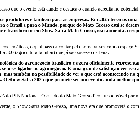
 passo que o evento está dando e destaca o quando acredita no potencia
os produtores e também para as empresas. Em 2025 teremos uma fe
ara o Brasil e para o Mundo, porque do Mato Grosso está se desen
e e transformar em Show Safra Mato Grosso, isso aumenta a respo
leos temáticos, o qual passa a contar pela primeira vez com o espaço
 360 (agricultura familiar) que já são sucesso da feira.
ológica do agronegócio brasileiro e agora oficialmente represent
s setores ligados ao agronegócio. É uma grande satisfação ver iss
ra, mas também na possibilidade de ver o que está acontecendo no q
es. O Show Safra 2025 que promete ser um evento ainda melhor que
4% do PIB Nacional. O estado do Mato Grosso ficou responsável por m
 Verde, o Show Safra Mato Grosso, uma nova era que promoverá o comp