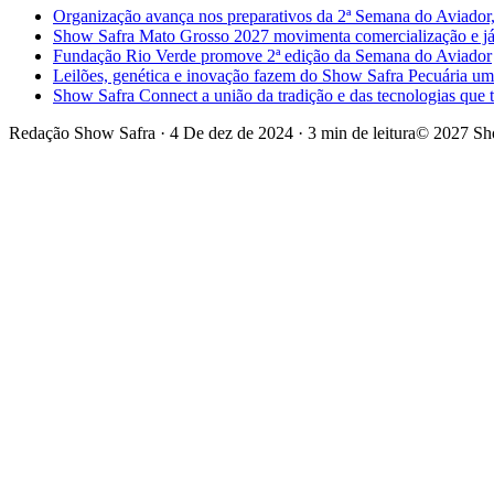
Organização avança nos preparativos da 2ª Semana do Aviador,
Show Safra Mato Grosso 2027 movimenta comercialização e já a
Fundação Rio Verde promove 2ª edição da Semana do Aviador
Leilões, genética e inovação fazem do Show Safra Pecuária um
Show Safra Connect a união da tradição e das tecnologias que
Redação Show Safra
·
4 De dez de 2024
·
3 min de leitura
© 2027 Sh