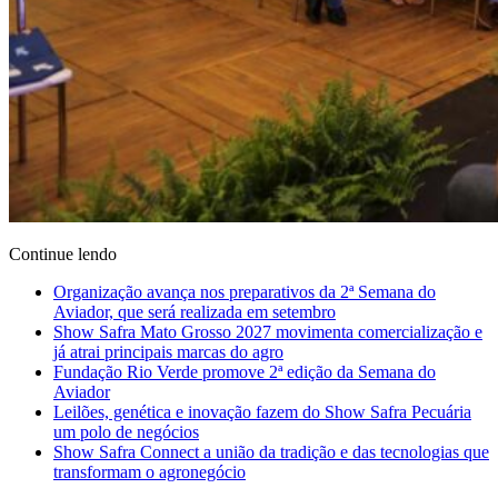
Continue lendo
Organização avança nos preparativos da 2ª Semana do
Aviador, que será realizada em setembro
Show Safra Mato Grosso 2027 movimenta comercialização e
já atrai principais marcas do agro
Fundação Rio Verde promove 2ª edição da Semana do
Aviador
Leilões, genética e inovação fazem do Show Safra Pecuária
um polo de negócios
Show Safra Connect a união da tradição e das tecnologias que
transformam o agronegócio