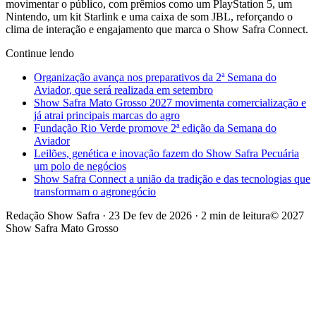
movimentar o público, com prêmios como um PlayStation 5, um
Nintendo, um kit Starlink e uma caixa de som JBL, reforçando o
clima de interação e engajamento que marca o Show Safra Connect.
Continue lendo
Organização avança nos preparativos da 2ª Semana do
Aviador, que será realizada em setembro
Show Safra Mato Grosso 2027 movimenta comercialização e
já atrai principais marcas do agro
Fundação Rio Verde promove 2ª edição da Semana do
Aviador
Leilões, genética e inovação fazem do Show Safra Pecuária
um polo de negócios
Show Safra Connect a união da tradição e das tecnologias que
transformam o agronegócio
Redação Show Safra
·
23 De fev de 2026
·
2 min de leitura
© 2027
Show Safra Mato Grosso