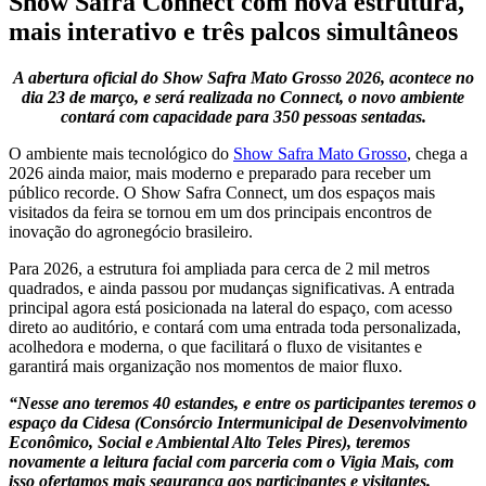
Show Safra Connect com nova estrutura,
mais interativo e três palcos simultâneos
A abertura oficial do Show Safra Mato Grosso 2026, acontece no
dia 23 de março, e será realizada no Connect, o novo ambiente
contará com capacidade para 350 pessoas sentadas.
O ambiente mais tecnológico do
Show Safra Mato Grosso
, chega a
2026 ainda maior, mais moderno e preparado para receber um
público recorde. O Show Safra Connect, um dos espaços mais
visitados da feira se tornou em um dos principais encontros de
inovação do agronegócio brasileiro.
Para 2026, a estrutura foi ampliada para cerca de 2 mil metros
quadrados, e ainda passou por mudanças significativas. A entrada
principal agora está posicionada na lateral do espaço, com acesso
direto ao auditório, e contará com uma entrada toda personalizada,
acolhedora e moderna, o que facilitará o fluxo de visitantes e
garantirá mais organização nos momentos de maior fluxo.
“Nesse ano teremos 40 estandes, e entre os participantes teremos o
espaço da Cidesa (Consórcio Intermunicipal de Desenvolvimento
Econômico, Social e Ambiental Alto Teles Pires), teremos
novamente a leitura facial com parceria com o Vigia Mais, com
isso ofertamos mais segurança aos participantes e visitantes.