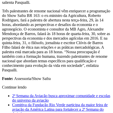
salienta Pasqualli.
Três palestrantes de renome nacional vêm enriquecer a programação
do Show Safra BR 163: o ex-ministro da Agricultura, Roberto
Rodrigues, fará a palestra de abertura nesta terça-feira, 29, às 14
horas, abordando as perspectivas e desafios da economia e o
agronegócio. O economista e consultor da MB Agro, Alexandre
Mendonça de Barros, falará às 18 horas de quarta-feira, 30, sobre as
perspectivas da economia e dos mercados agrícolas em 2016. E na
quinta-feira, 31, o filósofo, jornalista e escritor Clóvis de Barros
Filho falará de ética nas relações e as práticas mercadológicas. A
palestra está marcada para as 18 horas. “Nossa preocupação é
também com a formação humana, trazendo palestrantes de renome
nacional que abordam temas específicos para qualificação e
conhecimento para evolução da vida em sociedade”, enfatiza
Pasqualli.
Fonte:
Assessoria/Show Safra
Continue lendo
2ª Semana da Aviação busca aproximar comunidade e escolas
do universo da aviação
Comitiva da Fundação Rio Verde participa da maior feira de
aviação da América Latina para fortalecer a 2ª Semana do