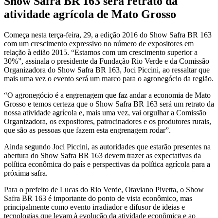
Show Safra BR 163 será retrato da
atividade agrícola de Mato Grosso
Começa nesta terça-feira, 29, a edição 2016 do Show Safra BR 163
com um crescimento expressivo no número de expositores em
relação à edião 2015. “Estamos com um crescimento superior a
30%”, assinala o presidente da Fundação Rio Verde e da Comissão
Organizadora do Show Safra BR 163, Joci Piccini, ao ressaltar que
mais uma vez o evento será um marco para o agronegócio da região.
“O agronegócio é a engrenagem que faz andar a economia de Mato
Grosso e temos certeza que o Show Safra BR 163 será um retrato da
nossa atividade agrícola e, mais uma vez, vai orgulhar a Comissão
Organizadora, os expositores, patrocinadores e os produtores rurais,
que são as pessoas que fazem esta engrenagem rodar”.
Ainda segundo Joci Piccini, as autoridades que estarão presentes na
abertura do Show Safra BR 163 devem trazer as expectativas da
política econômica do país e perspectivas da política agrícola para a
próxima safra.
Para o prefeito de Lucas do Rio Verde, Otaviano Pivetta, o Show
Safra BR 163 é importante do ponto de vista econômico, mas
principalmente como evento irradiador e difusor de ideias e
tecnologias que levam à evolução da atividade econômica e ao