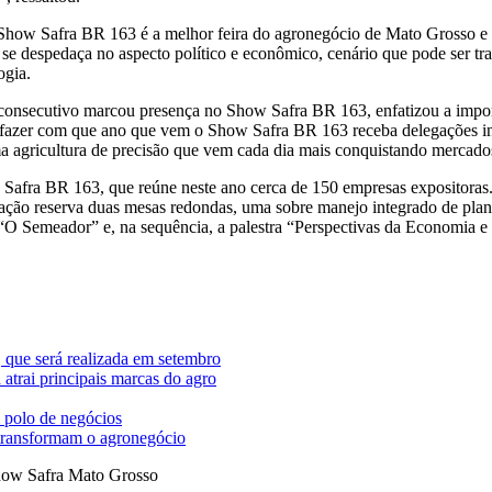
o Show Safra BR 163 é a melhor feira do agronegócio de Mato Grosso 
 se despedaça no aspecto político e econômico, cenário que pode ser t
ogia.
nsecutivo marcou presença no Show Safra BR 163, enfatizou a importân
s fazer com que ano que vem o Show Safra BR 163 receba delegações in
a agricultura de precisão que vem cada dia mais conquistando mercados
afra BR 163, que reúne neste ano cerca de 150 empresas expositoras. O 
mação reserva duas mesas redondas, uma sobre manejo integrado de plant
to “O Semeador” e, na sequência, a palestra “Perspectivas da Economi
 que será realizada em setembro
trai principais marcas do agro
 polo de negócios
 transformam o agronegócio
ow Safra Mato Grosso