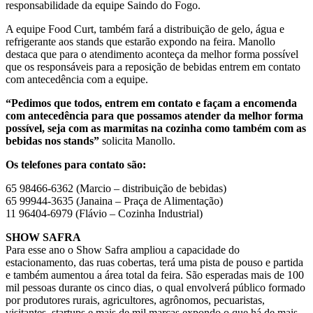
responsabilidade da equipe Saindo do Fogo.
A equipe Food Curt, também fará a distribuição de gelo, água e
refrigerante aos stands que estarão expondo na feira. Manollo
destaca que para o atendimento aconteça da melhor forma possível
que os responsáveis para a reposição de bebidas entrem em contato
com antecedência com a equipe.
“Pedimos que todos, entrem em contato e façam a encomenda
com antecedência para que possamos atender da melhor forma
possível, seja com as marmitas na cozinha como também com as
bebidas nos stands”
solicita Manollo.
Os telefones para contato são:
65 98466-6362 (Marcio – distribuição de bebidas)
65 99944-3635 (Janaina – Praça de Alimentação)
11 96404-6979 (Flávio – Cozinha Industrial)
SHOW SAFRA
Para esse ano o Show Safra ampliou a capacidade do
estacionamento, das ruas cobertas, terá uma pista de pouso e partida
e também aumentou a área total da feira. São esperadas mais de 100
mil pessoas durante os cinco dias, o qual envolverá público formado
por produtores rurais, agricultores, agrônomos, pecuaristas,
visitantes, startups e mais de mil marcas expondo o que há de mais