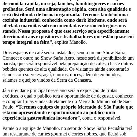
de comida rápida, ou seja, lanches, hambúrgueres e carnes
grelhadas. Será uma alimentação rápida, com alta qualidade e
será distribuída de forma organizada. Teremos também uma
cozinha industrial, conhecida como dark kitchens, onde será
ofertada marmitas sob encomendadas e serão entregues nos
stands. Nossa proposta é que esse serviço seja especificamente
direcionado aos expositores e trabalhadores que estão quase em
tempo integral na feira”
, explica Manollo.
Dois espaços de café serão instalados, sendo um no Show Safra
Connect e outro no Show Safra Aero, nesse será disponibilizado um
barista, que será responsável pela preparação de cafés, chás e outras
bebidas quentes de alta qualidade. Os visitantes ainda encontrarão
stands com sorvetes, açaí, churros, doces, além de embutidos,
salames e queijos vindos da Serra da Canastra.
Já a novidade principal desse ano será a exposição de frutas
exóticas, o qual o público terá a oportunidade de degustar, conhecer
e comprar frutas vindas diretamente do Mercado Municipal de São
Paulo.
“Teremos equipes do próprio Mercado de São Paulo que
estarão apresentando e oportunizando ao público uma
experiência gastronômica inovadora”
, conta o responsável.
Paralelo a equipe de Manollo, no setor do Show Safra Pecuária terá
um restaurante de carnes gourmet e cortes nobres, que ficará sob