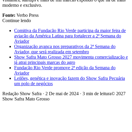
moderno e exclusivo.
Fonte:
Verbo Press
Continue lendo
Comitiva da Fundação Rio Verde participa da maior feira de
aviação da América Latina para fortalecer a 2ª Semana do
Aviador
Organização avança nos preparativos da 2ª Semana do
Aviador, que será realizada em setembro
Show Safra Mato Grosso 2027 movimenta comercialização e
já atrai principais marcas do agro
Fundação Rio Verde promove 2ª edição da Semana do
Aviador
Leilões, genética e inovação fazem do Show Safra Pecuária
um polo de negócios
Redação Show Safra
·
2 De mai de 2024
·
3 min de leitura
© 2027
Show Safra Mato Grosso