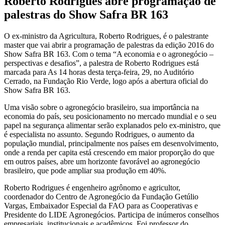
Roberto Rodrigues abre programação de
palestras do Show Safra BR 163
O ex-ministro da Agricultura, Roberto Rodrigues, é o palestrante
master que vai abrir a programação de palestras da edição 2016 do
Show Safra BR 163. Com o tema “A economia e o agronegócio –
perspectivas e desafios”, a palestra de Roberto Rodrigues está
marcada para As 14 horas desta terça-feira, 29, no Auditório
Cerrado, na Fundação Rio Verde, logo após a abertura oficial do
Show Safra BR 163.
Uma visão sobre o agronegócio brasileiro, sua importância na
economia do país, seu posicionamento no mercado mundial e o seu
papel na segurança alimentar serão explanados pelo ex-ministro, que
é especialista no assunto. Segundo Rodrigues, o aumento da
população mundial, principalmente nos países em desenvolvimento,
onde a renda per capita está crescendo em maior proporção do que
em outros países, abre um horizonte favorável ao agronegócio
brasileiro, que pode ampliar sua produção em 40%.
Roberto Rodrigues é engenheiro agrônomo e agricultor,
coordenador do Centro de Agronegócio da Fundação Getúlio
Vargas, Embaixador Especial da FAO para as Cooperativas e
Presidente do LIDE Agronegócios. Participa de inúmeros conselhos
empresariais, institucionais e acadêmicos. Foi professor do