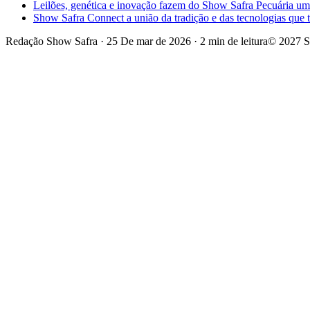
Leilões, genética e inovação fazem do Show Safra Pecuária um
Show Safra Connect a união da tradição e das tecnologias que
Redação Show Safra
·
25 De mar de 2026
·
2 min de leitura
© 2027 S