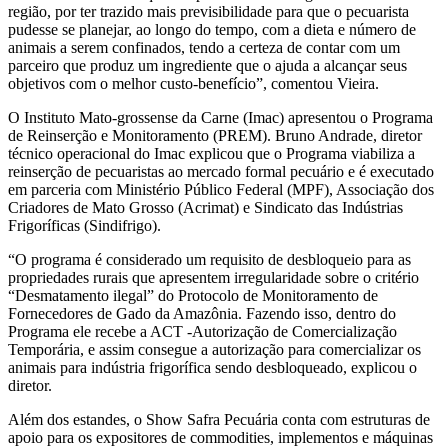
região, por ter trazido mais previsibilidade para que o pecuarista
pudesse se planejar, ao longo do tempo, com a dieta e número de
animais a serem confinados, tendo a certeza de contar com um
parceiro que produz um ingrediente que o ajuda a alcançar seus
objetivos com o melhor custo-benefício”, comentou Vieira.
O Instituto Mato-grossense da Carne (Imac) apresentou o Programa
de Reinserção e Monitoramento (PREM). Bruno Andrade, diretor
técnico operacional do Imac explicou que o Programa viabiliza a
reinserção de pecuaristas ao mercado formal pecuário e é executado
em parceria com Ministério Público Federal (MPF), Associação dos
Criadores de Mato Grosso (Acrimat) e Sindicato das Indústrias
Frigoríficas (Sindifrigo).
“O programa é considerado um requisito de desbloqueio para as
propriedades rurais que apresentem irregularidade sobre o critério
“Desmatamento ilegal” do Protocolo de Monitoramento de
Fornecedores de Gado da Amazônia. Fazendo isso, dentro do
Programa ele recebe a ACT -Autorização de Comercialização
Temporária, e assim consegue a autorização para comercializar os
animais para indústria frigorífica sendo desbloqueado, explicou o
diretor.
Além dos estandes, o Show Safra Pecuária conta com estruturas de
apoio para os expositores de commodities, implementos e máquinas