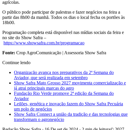
agrícolas.
O público pode participar de palestras e fazer negócios na feira a
partir das 8h00 da manhã. Todos os dias o local fecha os portões às
18h00.
Programação completa está disponível nas mídias sociais da feira e
no site do Show Safra –
https://www.showsafra.com.br/programacao
Fonte:
Crop AgroComunicação | Assessoria Show Safra
Continue lendo
Organização avança nos preparativos da 2ª Semana do
Aviador, que será realizada em setembro
Show Safra Mato Grosso 2027 movimenta comercialização e
já atrai principais marcas do agro
Fundação Rio Verde promove 2ª edição da Semana do
Aviador
Leilões, genética e inovação fazem do Show Safra Pecuária
um polo de negócios
Show Safra Connect a união da tradição e das tecnologias que
transformam o agronegócio
Redação Show Safra
·
16 De set de 2024
·
2 min de leitura
© 2027