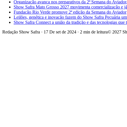
Organização avança nos preparativos da 2ª Semana do Aviador,
Show Safra Mato Grosso 2027 movimenta comercialização e já a
Fundação Rio Verde promove 2ª edição da Semana do Aviador
Leilões, genética e inovação fazem do Show Safra Pecuária um
Show Safra Connect a união da tradição e das tecnologias que
Redação Show Safra
·
17 De set de 2024
·
2 min de leitura
© 2027 Sh