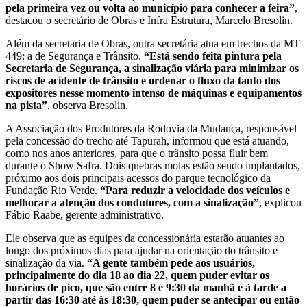
pela primeira vez ou volta ao município para conhecer a feira”
,
destacou o secretário de Obras e Infra Estrutura, Marcelo Bresolin.
Além da secretaria de Obras, outra secretária atua em trechos da MT
449: a de Segurança e Trânsito.
“Está sendo feita pintura pela
Secretaria de Segurança, a sinalização viária para minimizar os
riscos de acidente de trânsito e ordenar o fluxo da tanto dos
expositores nesse momento intenso de máquinas e equipamentos
na pista”
, observa Bresolin.
A Associação dos Produtores da Rodovia da Mudança, responsável
pela concessão do trecho até Tapurah, informou que está atuando,
como nos anos anteriores, para que o trânsito possa fluir bem
durante o Show Safra. Dois quebras molas estão sendo implantados,
próximo aos dois principais acessos do parque tecnológico da
Fundação Rio Verde.
“Para reduzir a velocidade dos veículos e
melhorar a atenção dos condutores, com a sinalização”
, explicou
Fábio Raabe, gerente administrativo.
Ele observa que as equipes da concessionária estarão atuantes ao
longo dos próximos dias para ajudar na orientação do trânsito e
sinalização da via.
“A gente também pede aos usuários,
principalmente do dia 18 ao dia 22, quem puder evitar os
horários de pico, que são entre 8 e 9:30 da manhã e à tarde a
partir das 16:30 até às 18:30, quem puder se antecipar ou então