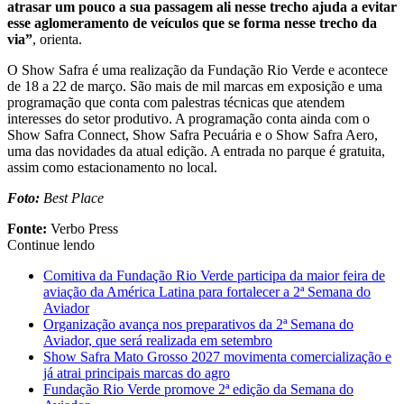
atrasar um pouco a sua passagem ali nesse trecho ajuda a evitar
esse aglomeramento de veículos que se forma nesse trecho da
via”
, orienta.
O Show Safra é uma realização da Fundação Rio Verde e acontece
de 18 a 22 de março. São mais de mil marcas em exposição e uma
programação que conta com palestras técnicas que atendem
interesses do setor produtivo. A programação conta ainda com o
Show Safra Connect, Show Safra Pecuária e o Show Safra Aero,
uma das novidades da atual edição. A entrada no parque é gratuita,
assim como estacionamento no local.
Foto:
Best Place
Fonte:
Verbo Press
Continue lendo
Comitiva da Fundação Rio Verde participa da maior feira de
aviação da América Latina para fortalecer a 2ª Semana do
Aviador
Organização avança nos preparativos da 2ª Semana do
Aviador, que será realizada em setembro
Show Safra Mato Grosso 2027 movimenta comercialização e
já atrai principais marcas do agro
Fundação Rio Verde promove 2ª edição da Semana do