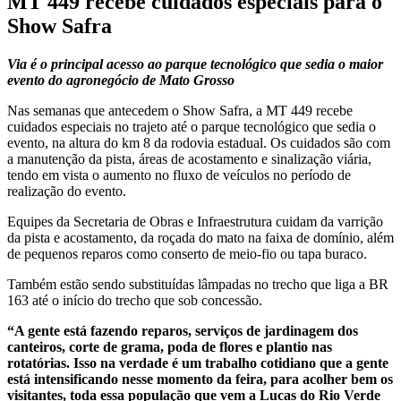
MT 449 recebe cuidados especiais para o
Show Safra
Via é o principal acesso ao parque tecnológico que sedia o maior
evento do agronegócio de Mato Grosso
Nas semanas que antecedem o Show Safra, a MT 449 recebe
cuidados especiais no trajeto até o parque tecnológico que sedia o
evento, na altura do km 8 da rodovia estadual. Os cuidados são com
a manutenção da pista, áreas de acostamento e sinalização viária,
tendo em vista o aumento no fluxo de veículos no período de
realização do evento.
Equipes da Secretaria de Obras e Infraestrutura cuidam da varrição
da pista e acostamento, da roçada do mato na faixa de domínio, além
de pequenos reparos como conserto de meio-fio ou tapa buraco.
Também estão sendo substituídas lâmpadas no trecho que liga a BR
163 até o início do trecho que sob concessão.
“A gente está fazendo reparos, serviços de jardinagem dos
canteiros, corte de grama, poda de flores e plantio nas
rotatórias. Isso na verdade é um trabalho cotidiano que a gente
está intensificando nesse momento da feira, para acolher bem os
visitantes, toda essa população que vem a Lucas do Rio Verde