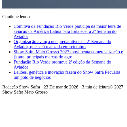
Continue lendo
Comitiva da Fundação Rio Verde participa da maior feira de
aviação da América Latina para fortalecer a 2ª Semana do
Aviador
Organização avança nos preparativos da 2ª Semana do
Aviador, que será realizada em setembro
Show Safra Mato Grosso 2027 movimenta comercialização e
já atrai principais marcas do agro
Fundação Rio Verde promove 2ª edição da Semana do
Aviador
Leilões, genética e inovação fazem do Show Safra Pecuária
um polo de negócios
Redação Show Safra
·
23 De mar de 2026
·
3 min de leitura
© 2027
Show Safra Mato Grosso