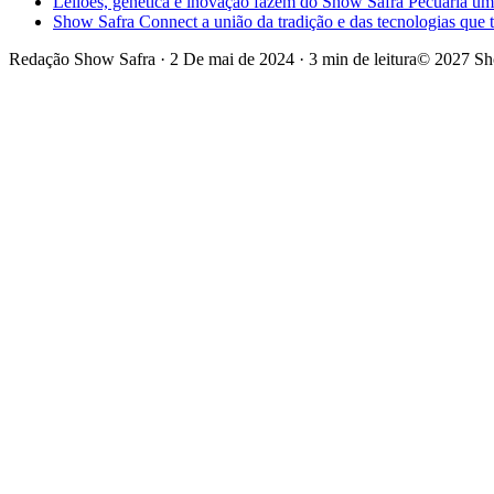
Leilões, genética e inovação fazem do Show Safra Pecuária um
Show Safra Connect a união da tradição e das tecnologias que
Redação Show Safra
·
2 De mai de 2024
·
3 min de leitura
© 2027 Sh