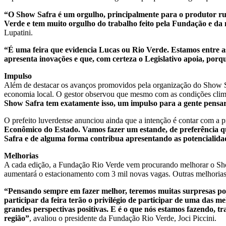
“O Show Safra é um orgulho, principalmente para o produtor rura
Verde e tem muito orgulho do trabalho feito pela Fundação e da
Lupatini.
“É uma feira que evidencia Lucas ou Rio Verde. Estamos entre as
apresenta inovações e que, com certeza o Legislativo apoia, por
Impulso
Além de destacar os avanços promovidos pela organização do Show Safr
economia local. O gestor observou que mesmo com as condições climá
Show Safra tem exatamente isso, um impulso para a gente pensar
O prefeito luverdense anunciou ainda que a intenção é contar com a
Econômico do Estado. Vamos fazer um estande, de preferência qu
Safra e de alguma forma contribua apresentando as potencialid
Melhorias
A cada edição, a Fundação Rio Verde vem procurando melhorar o Show
aumentará o estacionamento com 3 mil novas vagas. Outras melhorias
“Pensando sempre em fazer melhor, teremos muitas surpresas pos
participar da feira terão o privilégio de participar de uma das 
grandes perspectivas positivas. E é o que nós estamos fazendo, 
região”
, avaliou o presidente da Fundação Rio Verde, Joci Piccini.