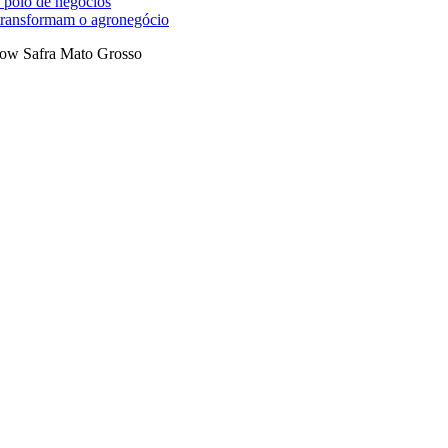
 polo de negócios
 transformam o agronegócio
ow Safra Mato Grosso