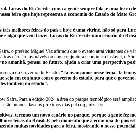
l. Lucas do Rio Verde, como a gente sempre fala, é uma terra de 
 nossa feira que hoje representa a economia do Estado do Mato Gr
 três melhores feiras do país e hoje é uma vitrine, não só para 
que é algo que vem trazer Lucas do Rio Verde num cenário do Brasi
a, o prefeito Miguel Vaz afirmou que o evento atrai visitantes de vári
ticas não tão favoráveis ou com conjuntura econômica instável, o Sho
 no amanhã, pensar no futuro, ajuda a criar uma perspectiva posi
 presença do Governo do Estado.
“Já avançamos nesse tema. Já temos
e seja em conjunto com o governo do estado, para que o governo,
ades também do estado”
.
 Safra. Para a edição 2024 a área do parque tecnológico será ampliada
 serão anunciadas nos próximos dias pela organização.
itivas, teremos um novo cenário no parque, porque a gente fez m
melhores feiras do Brasil. E pelo momento que a economia do país 
trazendo muitas novidades para a feira, mostrando o nosso potenci