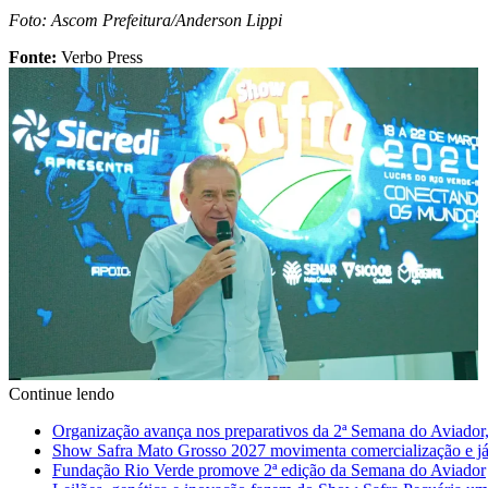
Foto: Ascom Prefeitura/Anderson Lippi
Fonte:
Verbo Press
Continue lendo
Organização avança nos preparativos da 2ª Semana do Aviador,
Show Safra Mato Grosso 2027 movimenta comercialização e já a
Fundação Rio Verde promove 2ª edição da Semana do Aviador