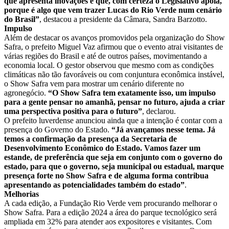
que apresenta inovações e que, com certeza o Legislativo apoia,
porque é algo que vem trazer Lucas do Rio Verde num cenário
do Brasil”
, destacou a presidente da Câmara, Sandra Barzotto.
Impulso
Além de destacar os avanços promovidos pela organização do Show
Safra, o prefeito Miguel Vaz afirmou que o evento atrai visitantes de
várias regiões do Brasil e até de outros países, movimentando a
economia local. O gestor observou que mesmo com as condições
climáticas não tão favoráveis ou com conjuntura econômica instável,
o Show Safra vem para mostrar um cenário diferente no
agronegócio.
“O Show Safra tem exatamente isso, um impulso
para a gente pensar no amanhã, pensar no futuro, ajuda a criar
uma perspectiva positiva para o futuro”
, declarou.
O prefeito luverdense anunciou ainda que a intenção é contar com a
presença do Governo do Estado.
“Já avançamos nesse tema. Já
temos a confirmação da presença da Secretaria de
Desenvolvimento Econômico do Estado. Vamos fazer um
estande, de preferência que seja em conjunto com o governo do
estado, para que o governo, seja municipal ou estadual, marque
presença forte no Show Safra e de alguma forma contribua
apresentando as potencialidades também do estado”
.
Melhorias
A cada edição, a Fundação Rio Verde vem procurando melhorar o
Show Safra. Para a edição 2024 a área do parque tecnológico será
ampliada em 32% para atender aos expositores e visitantes. Com