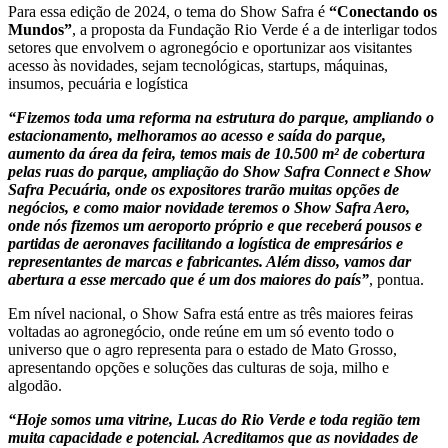
Para essa edição de 2024, o tema do Show Safra é
“Conectando os
Mundos”
, a proposta da Fundação Rio Verde é a de interligar todos
setores que envolvem o agronegócio e oportunizar aos visitantes
acesso às novidades, sejam tecnológicas, startups, máquinas,
insumos, pecuária e logística
“Fizemos toda uma reforma na estrutura do parque, ampliando o
estacionamento, melhoramos ao acesso e saída do parque,
aumento da área da feira, temos mais de 10.500 m² de cobertura
pelas ruas do parque, ampliação do Show Safra Connect e Show
Safra Pecuária, onde os expositores trarão muitas opções de
negócios, e como maior novidade teremos o Show Safra Aero,
onde nós fizemos um aeroporto próprio e que receberá pousos e
partidas de aeronaves facilitando a logística de empresários e
representantes de marcas e fabricantes. Além disso, vamos dar
abertura a esse mercado que é um dos maiores do país”
, pontua.
Em nível nacional, o Show Safra está entre as três maiores feiras
voltadas ao agronegócio, onde reúne em um só evento todo o
universo que o agro representa para o estado de Mato Grosso,
apresentando opções e soluções das culturas de soja, milho e
algodão.
“Hoje somos uma vitrine, Lucas do Rio Verde e toda região tem
muita capacidade e potencial. Acreditamos que as novidades de