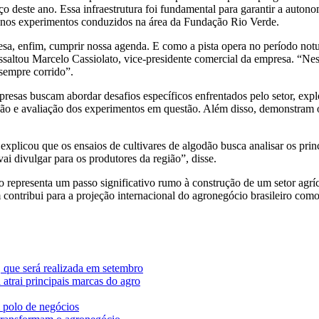
 deste ano. Essa infraestrutura foi fundamental para garantir a autono
nos experimentos conduzidos na área da Fundação Rio Verde.
esa, enfim, cumprir nossa agenda. E como a pista opera no período notu
essaltou Marcelo Cassiolato, vice-presidente comercial da empresa. “Nes
sempre corrido”.
sas buscam abordar desafios específicos enfrentados pelo setor, explo
ução e avaliação dos experimentos em questão. Além disso, demonstram
cou que os ensaios de cultivares de algodão busca analisar os principa
ai divulgar para os produtores da região”, disse.
epresenta um passo significativo rumo à construção de um setor agríco
contribui para a projeção internacional do agronegócio brasileiro com
 que será realizada em setembro
trai principais marcas do agro
 polo de negócios