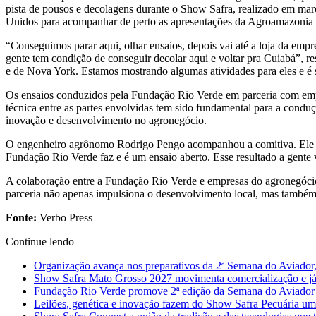
pista de pousos e decolagens durante o Show Safra, realizado em março
Unidos para acompanhar de perto as apresentações da Agroamazonia 
“Conseguimos parar aqui, olhar ensaios, depois vai até a loja da empr
gente tem condição de conseguir decolar aqui e voltar pra Cuiabá”, r
e de Nova York. Estamos mostrando algumas atividades para eles e é 
Os ensaios conduzidos pela Fundação Rio Verde em parceria com empre
técnica entre as partes envolvidas tem sido fundamental para a cond
inovação e desenvolvimento no agronegócio.
O engenheiro agrônomo Rodrigo Pengo acompanhou a comitiva. Ele expli
Fundação Rio Verde faz e é um ensaio aberto. Esse resultado a gente v
A colaboração entre a Fundação Rio Verde e empresas do agronegócio r
parceria não apenas impulsiona o desenvolvimento local, mas também 
Fonte:
Verbo Press
Continue lendo
Organização avança nos preparativos da 2ª Semana do Aviador,
Show Safra Mato Grosso 2027 movimenta comercialização e já a
Fundação Rio Verde promove 2ª edição da Semana do Aviador
Leilões, genética e inovação fazem do Show Safra Pecuária um