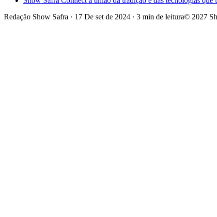
Show Safra Connect a união da tradição e das tecnologias que
Redação Show Safra
·
17 De set de 2024
·
3 min de leitura
© 2027 Sh