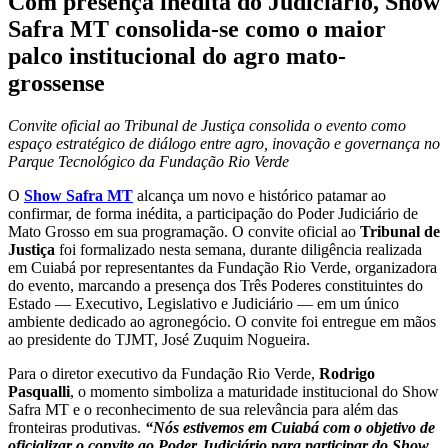
Com presença inédita do Judiciário, Show
Safra MT consolida-se como o maior
palco institucional do agro mato-
grossense
Convite oficial ao Tribunal de Justiça consolida o evento como
espaço estratégico de diálogo entre agro, inovação e governança no
Parque Tecnológico da Fundação Rio Verde
O
Show Safra MT
alcança um novo e histórico patamar ao
confirmar, de forma inédita, a participação do Poder Judiciário de
Mato Grosso em sua programação. O convite oficial ao
Tribunal de
Justiça
foi formalizado nesta semana, durante diligência realizada
em Cuiabá por representantes da Fundação Rio Verde, organizadora
do evento, marcando a presença dos Três Poderes constituintes do
Estado — Executivo, Legislativo e Judiciário — em um único
ambiente dedicado ao agronegócio. O convite foi entregue em mãos
ao presidente do TJMT, José Zuquim Nogueira.
Para o diretor executivo da Fundação Rio Verde,
Rodrigo
Pasqualli
, o momento simboliza a maturidade institucional do Show
Safra MT e o reconhecimento de sua relevância para além das
fronteiras produtivas.
“Nós estivemos em Cuiabá com o objetivo de
oficializar o convite ao Poder Judiciário para participar do Show