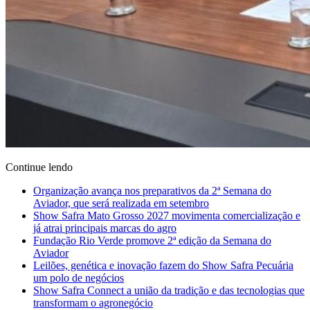
Continue lendo
Organização avança nos preparativos da 2ª Semana do
Aviador, que será realizada em setembro
Show Safra Mato Grosso 2027 movimenta comercialização e
já atrai principais marcas do agro
Fundação Rio Verde promove 2ª edição da Semana do
Aviador
Leilões, genética e inovação fazem do Show Safra Pecuária
um polo de negócios
Show Safra Connect a união da tradição e das tecnologias que
transformam o agronegócio