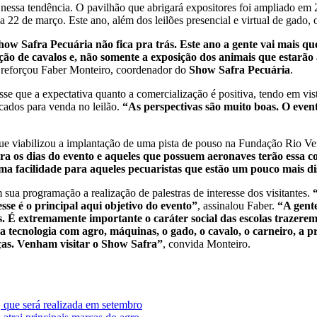
 nessa tendência. O pavilhão que abrigará expositores foi ampliado e
 22 de março. Este ano, além dos leilões presencial e virtual de gado,
how Safra Pecuária não fica pra trás. Este ano a gente vai mais 
osição de cavalos e, não somente a exposição dos animais que esta
 reforçou Faber Monteiro, coordenador do
Show Safra Pecuária
.
sse que a expectativa quanto a comercialização é positiva, tendo em vis
cados para venda no leilão.
“As perspectivas são muito boas. O event
e viabilizou a implantação de uma pista de pouso na Fundação Rio Verde
ara os dias do evento e aqueles que possuem aeronaves terão essa c
a facilidade para aqueles pecuaristas que estão um pouco mais dist
sua programação a realização de palestras de interesse dos visitantes.
sse é o principal aqui objetivo do evento”
, assinalou Faber.
“A gente
 É extremamente importante o caráter social das escolas trazerem a
tecnologia com agro, máquinas, o gado, o cavalo, o carneiro, a pr
nças. Venham visitar o Show Safra”
, convida Monteiro.
 que será realizada em setembro