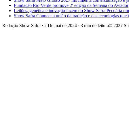
Show Safra Mato Grosso 2027 movimenta comercialização e já a
Fundação Rio Verde promove 2ª edição da Semana do Aviador
Leilões, genética e inovação fazem do Show Safra Pecuária um
Show Safra Connect a união da tradição e das tecnologias que
Redação Show Safra
·
2 De mai de 2024
·
3 min de leitura
© 2027 Sh