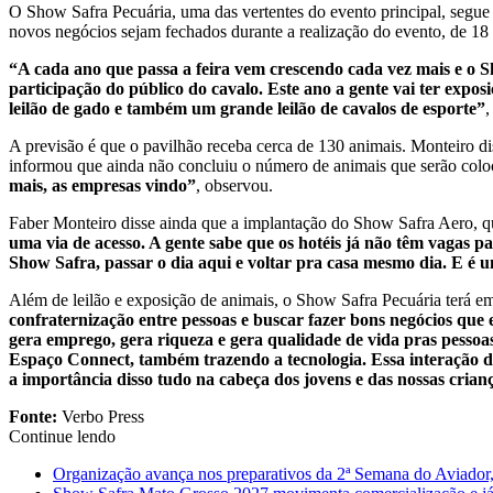
O Show Safra Pecuária, uma das vertentes do evento principal, segue
novos negócios sejam fechados durante a realização do evento, de 18 a
“A cada ano que passa a feira vem crescendo cada vez mais e o S
participação do público do cavalo. Este ano a gente vai ter exp
leilão de gado e também um grande leilão de cavalos de esporte”
,
A previsão é que o pavilhão receba cerca de 130 animais. Monteiro di
informou que ainda não concluiu o número de animais que serão colo
mais, as empresas vindo”
, observou.
Faber Monteiro disse ainda que a implantação do Show Safra Aero, qu
uma via de acesso. A gente sabe que os hotéis já não têm vagas p
Show Safra, passar o dia aqui e voltar pra casa mesmo dia. E é um
Além de leilão e exposição de animais, o Show Safra Pecuária terá em 
confraternização entre pessoas e buscar fazer bons negócios que e
gera emprego, gera riqueza e gera qualidade de vida pras pessoas.
Espaço Connect, também trazendo a tecnologia. Essa interação da 
a importância disso tudo na cabeça dos jovens e das nossas cria
Fonte:
Verbo Press
Continue lendo
Organização avança nos preparativos da 2ª Semana do Aviador,