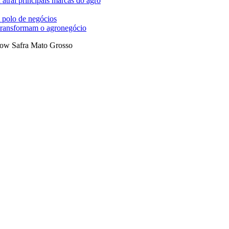
trai principais marcas do agro
 polo de negócios
 transformam o agronegócio
ow Safra Mato Grosso