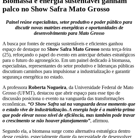
Biomassa e energia sustentável ganham
palco no Show Safra Mato Grosso
Painel reúne especialistas, setor produtivo e poder público para
discutir novas matrizes energéticas e oportunidades de
desenvolvimento para Mato Grosso
A busca por fontes de energia sustentáveis e eficientes ganhou
espaço de destaque no
Show Safra Mato Grosso
nesta terça-feira
(25), reforçando o papel do evento em antecipar debates estratégicos
para o futuro do agronegócio. Em um painel dedicado à biomassa,
especialistas, representantes do setor produtivo e lideranças públicas
discutiram caminhos para impulsionar a industrialização e garantir
segurança energética no estado.
A professora
Roberta Nogueira
, da Universidade Federal de Mato
Grosso (UFMT), destacou que abrir espaço para esse tipo de
discussão posiciona o evento na vanguarda das transformações
econômicas.
“O Show Safra sai na vanguarda desse momento que
o estado vive de industrialização. A energia hoje é a matéria-prima
que pode elevar nosso nível de eficiência, mas também pode travar
o crescimento se não houver planejamento”
, afirmou.
Segundo ela, a biomassa surge como alternativa estratégica dentro
desse cenário, especialmente diante da necessidade de desenvolver