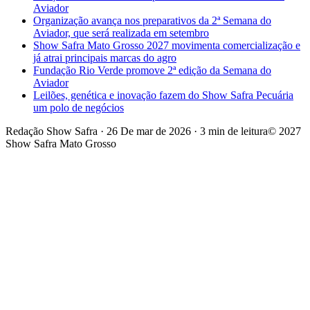
Aviador
Organização avança nos preparativos da 2ª Semana do
Aviador, que será realizada em setembro
Show Safra Mato Grosso 2027 movimenta comercialização e
já atrai principais marcas do agro
Fundação Rio Verde promove 2ª edição da Semana do
Aviador
Leilões, genética e inovação fazem do Show Safra Pecuária
um polo de negócios
Redação Show Safra
·
26 De mar de 2026
·
3 min de leitura
© 2027
Show Safra Mato Grosso