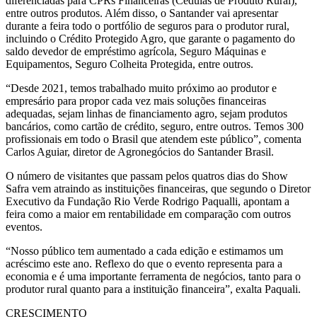
diferenciadas para CPRs Financeiras (Cédulas de Produto Rural),
entre outros produtos. Além disso, o Santander vai apresentar
durante a feira todo o portfólio de seguros para o produtor rural,
incluindo o Crédito Protegido Agro, que garante o pagamento do
saldo devedor de empréstimo agrícola, Seguro Máquinas e
Equipamentos, Seguro Colheita Protegida, entre outros.
“Desde 2021, temos trabalhado muito próximo ao produtor e
empresário para propor cada vez mais soluções financeiras
adequadas, sejam linhas de financiamento agro, sejam produtos
bancários, como cartão de crédito, seguro, entre outros. Temos 300
profissionais em todo o Brasil que atendem este público”, comenta
Carlos Aguiar, diretor de Agronegócios do Santander Brasil.
O número de visitantes que passam pelos quatros dias do Show
Safra vem atraindo as instituições financeiras, que segundo o Diretor
Executivo da Fundação Rio Verde Rodrigo Paqualli, apontam a
feira como a maior em rentabilidade em comparação com outros
eventos.
“Nosso público tem aumentado a cada edição e estimamos um
acréscimo este ano. Reflexo do que o evento representa para a
economia e é uma importante ferramenta de negócios, tanto para o
produtor rural quanto para a instituição financeira”, exalta Paquali.
CRESCIMENTO