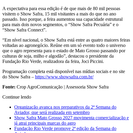
A expectativa para essa edição é de que mais de 80 mil pessoas
visitem o Show Safra, 15 mil visitantes a mais do que no ano
passado. Isso porque, a feira aumentou sua capacidade estrutural
para mais dois novos segmentos, o “Show Safra Pecuária” e o
“Show Safra Connect”.
“Em nível nacional, o Show Safra está entre as quatro maiores feiras
voltadas ao agronegócio. Reúne em um só evento todo o universo
que o agro representa para o estado de Mato Grosso passando por
culturas de soja, milho e algodão”, destacou o presidente da
Fundação Rio Verde, realizadora da feira, Joci Piccini.
Programação completa está disponível nas mídias sociais e no site
do Show Safra –
https://www.showsafra.com.br/
Fonte:
Crop AgroComunicação | Assessoria Show Safra
Continue lendo
Organização avança nos preparativos da 2ª Semana do
Aviador, que será realizada em setembro
Show Safra Mato Grosso 2027 movimenta comercialização e
já atrai principais marcas do agro
Fundação Rio Verde promove 2ª edição da Semana do