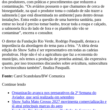
dos produtores, com práticas e procedimentos que reduzem a
contaminação. “Os aviários possuem o que chamamos de cerca de
bioseguridade, na qual o produtor toma o cuidado de não trazer a
salmonela [ que está disseminada no ambiente] para dentro dessas
instalações. Entra então a questão de uma barreira sanitária, para
entrar no local é preciso tomar banho, trocar toda a roupa e calçado,
a salmonela fica do lado de fora e os plantéis não vão se
contaminar”, encerra o consultor.
O diretor da Fundação Rio Verde, Rodrigo Pasqualli, destaca a
importância da abordagem do tema para a feira. “A ideia desta
edição do Show Safra é ser representativo em todas as cadeias
produtivas. Hoje não é só a agricultura que faz a economia do
município, nós temos a produção de proteína animal, tão expressiva
quanto, por isso trouxemos discussões sobre avicultura, suinocultura
e bovinocultura também”, finaliza Pasqualli.
Fonte:
Carol Scandolara/BW Comunica
Continue lendo
Organização avança nos preparativos da 2ª Semana do
Aviador, que será realizada em setembro
Show Safra Mato Grosso 2027 movimenta comercialização e
já atrai principais marcas do agro