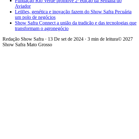
Fundação Rio Verde promove 2ª edição da Semana do
Aviador
Leilões, genética e inovação fazem do Show Safra Pecuária
um polo de negócios
Show Safra Connect a união da tradição e das tecnologias que
transformam o agronegócio
Redação Show Safra
·
13 De set de 2024
·
3 min de leitura
© 2027
Show Safra Mato Grosso