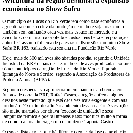
Avicultura da região demonstra expansão
econômica no Show Safra
O município de Lucas do Rio Verde tem como base econômica a
agricultura com sua elevada produção de milho e soja, mas quem
também vem ganhando cada vez mais espaço no mercado é a
avicultura, com uma maior oferta e custos mais baixos na produção
animal. O assunto foi tema de palestras e discussões durante o Show
Safra BR 163, realizado esta semana na Fundação Rio Verde.
Hoje, mais de 300 mil aves são abatidas por dia, segundo a Unidade
Industrial da BRF e mais de 113 milhões de aves produzidas por ano
só nos municípios da região de Lucas do Rio Verde, Tapurah,
Ipiranga do Norte e Sorriso, segundo a Associação de Produtores de
Proteína Animal (APPA).
Segundo o especialista agropecuário em manejo e ambiência em
frangos de corte da BRF, Rafael Castro, a região enfrenta alguns
desafios neste mercado, que está cada vez mais exigente e com alta
produção. “O maior desafio é o ambiente dessa criação. As estações
são muito marcadas por chuva [excesso de umidade] e seca
[amplitude térmica e poeira] intensas e isso modifica muito a forma
de como o animal interage com o ambiente”, aponta Castro.
O especialista explica que há diferenças em cada fase de produção