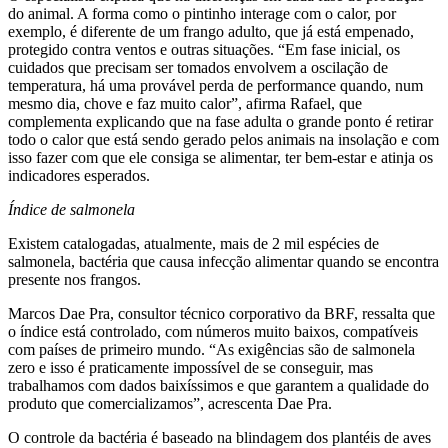
do animal. A forma como o pintinho interage com o calor, por
exemplo, é diferente de um frango adulto, que já está empenado,
protegido contra ventos e outras situações. “Em fase inicial, os
cuidados que precisam ser tomados envolvem a oscilação de
temperatura, há uma provável perda de performance quando, num
mesmo dia, chove e faz muito calor”, afirma Rafael, que
complementa explicando que na fase adulta o grande ponto é retirar
todo o calor que está sendo gerado pelos animais na insolação e com
isso fazer com que ele consiga se alimentar, ter bem-estar e atinja os
indicadores esperados.
Índice de salmonela
Existem catalogadas, atualmente, mais de 2 mil espécies de
salmonela, bactéria que causa infecção alimentar quando se encontra
presente nos frangos.
Marcos Dae Pra, consultor técnico corporativo da BRF, ressalta que
o índice está controlado, com números muito baixos, compatíveis
com países de primeiro mundo. “As exigências são de salmonela
zero e isso é praticamente impossível de se conseguir, mas
trabalhamos com dados baixíssimos e que garantem a qualidade do
produto que comercializamos”, acrescenta Dae Pra.
O controle da bactéria é baseado na blindagem dos plantéis de aves