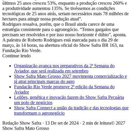
últimos 25 anos cresceu 53%, enquanto a produção cresceu 260% e
a produtividade aumentou 135%. Se tivéssemos as condições
tecnológicas de 25 anos atrás, seriam necessários mais 78 milhões de
hectares para atingir nossa produção atual”.
Rodrigues ressalva, porém, que o Brasil ainda carece de uma
estratégia consistente para o agronegócio. “Temos gargalos que
precisam ser resolvidos e por isso nosso horizonte é dúbio”, aponta.
A palestra de Roberto Rodrigues está marcada para o dia 29 de
março, às 14 horas, na abertura oficial do Show Safra BR 163, na
Fundação Rio Verde.
Continue lendo
Organização avança nos preparativos da 2ª Semana do
Aviador, que será realizada em setembro
Show Safra Mato Grosso 2027 movimenta comercialização e
já atrai principais marcas do agro
Fundação Rio Verde promove 2ª edição da Semana do
Aviador
Leilões, genética e inovação fazem do Show Safra Pecuária
um polo de negócios
Show Safra Connect a união da tradição e das tecnologias que
transformam o agronegócio
Redação Show Safra
·
13 De set de 2024
·
2 min de leitura
© 2027
Show Safra Mato Grosso