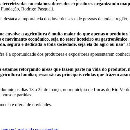
 terceirizadas ou colaboradores dos expositores organizando maq
a Fundação, Rodrigo Pasquali.
, destaca a importância dos luverdenses e de pessoas de toda a região, 
e envolve a agricultura é muito maior do que apenas o produtor. 
s e movimento econômico, seja no setor hoteleiro ou gastronômico,
a, segura e dedicada à toda sociedade, seja ela do agro ou não”
af
ra é a oportunidade dos produtores e expositores apresentarem conheci
no estamos reforçando áreas que fazem parte na vida do produtor, 
cultura familiar, essas são as principais células que trazem assun
 durante os dias 18 a 22 de março, no município de Lucas do Rio Ve
e pouso e partidas.
menta e oferta de novidades.
 que será realizada em setembro