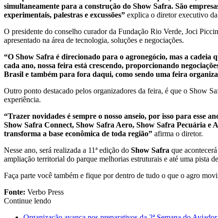
simultaneamente para a construção do Show Safra. São empresas
experimentais, palestras e excussões”
explica o diretor executivo d
O presidente do conselho curador da Fundação Rio Verde, Joci Piccini
apresentado na área de tecnologia, soluções e negociações.
“O Show Safra é direcionado para o agronegócio, mas a cadeia qu
cada ano, nossa feira está crescendo, proporcionando negociaçõe
Brasil e também para fora daqui, como sendo uma feira organizad
Outro ponto destacado pelos organizadores da feira, é que o Show Saf
experiência.
“Trazer novidades é sempre o nosso anseio, por isso para esse a
Show Safra Connect, Show Safra Aero, Show Safra Pecuária e Agri
transforma a base econômica de toda região”
afirma o diretor.
Nesse ano, será realizada a 11ª edição do
Show Safra
que acontecerá
ampliação territorial do parque melhorias estruturais e até uma pista d
Faça parte você também e fique por dentro de tudo o que o agro movi
Fonte:
Verbo Press
Continue lendo
Organização avança nos preparativos da 2ª Semana do Aviador,